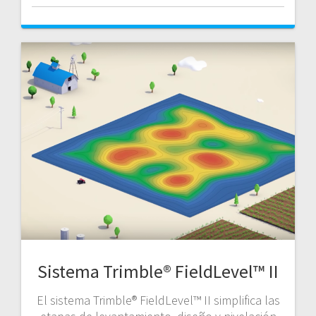
Sistema Trimble® FieldLevel™ II
El sistema Trimble® FieldLevel™ II simplifica las