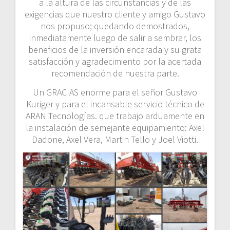
a la altura de las circunstancias y de las
exigencias que nuestro cliente y amigo Gustavo
nos propuso; quedando demostrados,
inmediatamente luego de salir a sembrar, los
beneficios de la inversión encarada y su grata
satisfacción y agradecimiento por la acertada
recomendación de nuestra parte.
Un GRACIAS enorme para el señor Gustavo
Kuriger y para el incansable servicio técnico de
ARAN Tecnologías. que trabajo arduamente en
la instalación de semejante equipamiento: Axel
Dadone, Axel Vera, Martin Tello y Joel Viotti.