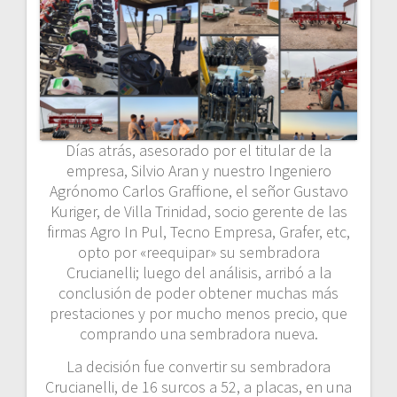
Días atrás, asesorado por el titular de la
empresa, Silvio Aran y nuestro Ingeniero
Agrónomo Carlos Graffione, el señor Gustavo
Kuriger, de Villa Trinidad, socio gerente de las
firmas Agro In Pul, Tecno Empresa, Grafer, etc,
opto por «reequipar» su sembradora
Crucianelli; luego del análisis, arribó a la
conclusión de poder obtener muchas más
prestaciones y por mucho menos precio, que
comprando una sembradora nueva.
La decisión fue convertir su sembradora
Crucianelli, de 16 surcos a 52, a placas, en una