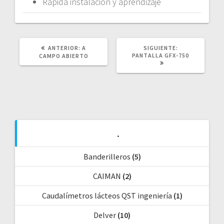
Rápida instalación y aprendizaje
POST
SIGUIENTE
ANTERIOR:
A
SIGUIENTE:
ANTERIOR:
POST:
PANTALLA GFX-750
CAMPO ABIERTO
.
Banderilleros
(5)
CAIMAN
(2)
Caudalímetros lácteos QST ingeniería
(1)
Delver
(10)